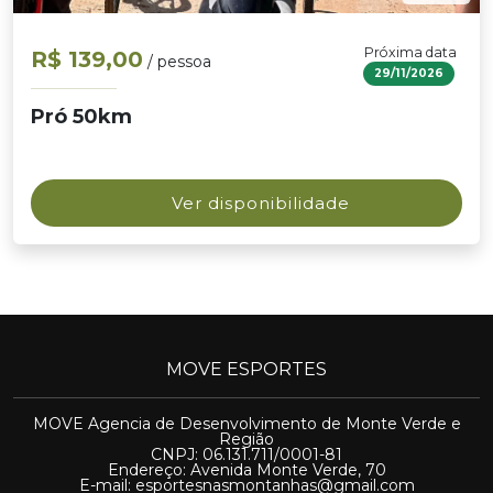
Próxima data
R$ 139,00
/ pessoa
29/11/2026
Pró 50km
Ver disponibilidade
MOVE ESPORTES
MOVE Agencia de Desenvolvimento de Monte Verde e
Região
CNPJ: 06.131.711/0001-81
Endereço: Avenida Monte Verde, 70
E-mail:
esportesnasmontanhas@gmail.com