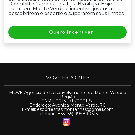
Downhill e Campeão da Liga Brasileira. Hoje
treina em Monte Verde e incentiva jovens a
descobrirem o esporte e superarem seus limites.
Quero Incentivar!
MOVE ESPORTES
MOVE Agencia de Desenvolvimento de Monte Verde e
Região
CNPJ: 06.131.711/0001-81
Endereço: Avenida Monte Verde, 70
E-mail:
esportesnasmontanhas@gmail.com
Telefone: +55 (35) 999890615